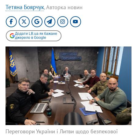
Тетяна Боярчук
, Авторка новин
Додати LB.ua як бажане
джерело в Google
Переговори України і Литви щодо безпекової