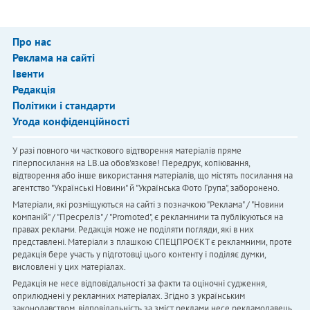
Про нас
Реклама на сайті
Івенти
Редакція
Політики і стандарти
Угода конфіденційності
У разі повного чи часткового відтворення матеріалів пряме
гіперпосилання на LB.ua обов'язкове! Передрук, копіювання,
відтворення або інше використання матеріалів, що містять посилання на
агентство "Українськi Новини" й "Українська Фото Група", заборонено.
Матеріали, які розміщуються на сайті з позначкою "Реклама" / "Новини
компаній" / "Пресреліз" / "Promoted", є рекламними та публікуються на
правах реклами. Редакція може не поділяти погляди, які в них
представлені. Матеріали з плашкою СПЕЦПРОЄКТ є рекламними, проте
редакція бере участь у підготовці цього контенту і поділяє думки,
висловлені у цих матеріалах.
Редакція не несе відповідальності за факти та оціночні судження,
оприлюднені у рекламних матеріалах. Згідно з українським
законодавством, відповідальність за зміст реклами несе рекламодавець.