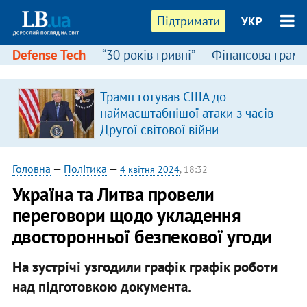
Підтримати
УКР
Defense Tech
“30 років гривні”
Фінансова грамо
Трамп готував США до
наймасштабнішої атаки з часів
Другої світової війни
Головна
—
Політика
—
4 квітня 2024
, 18:32
Україна та Литва провели
переговори щодо укладення
двосторонньої безпекової угоди
На зустрічі узгодили графік графік роботи
над підготовкою документа.