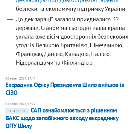
декларацію про довгострокові гарантії
безпеки та економічну підтримку України.
До декларації загалом приєдналися 32
держави. Станом на сьогодні наша країна
уклала вже вісім двосторонніх безпекових
угод: із Великою Британією, Німеччиною,
Францією, Данією, Канадою, Італією,
Нідерландами та Фінляндією.
04 квітня 2024, 17:47
Ексрадник Офісу Президента Шило вийшов із
СІЗО
04 квітня 2024, 12:29
САП ознайомлюється з рішенням
ЕКСКЛЮЗИВ
ВАКС щодо запобіжного заходу ексраднику
ОПУ Шилу