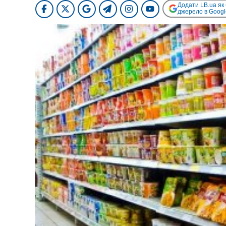
Додати LB.ua як
джерело в Googl