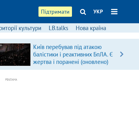
Підтримати
УКР
риторії культури
LB.talks
Нова країна
Київ перебував під атакою
балістики і реактивних БпЛА. Є
жертва і поранені (оновлено)
РЕКЛАМА