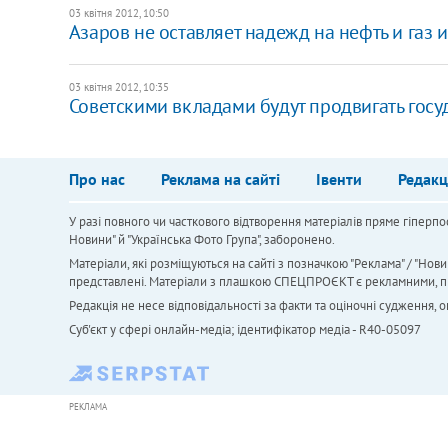
03 квітня 2012, 10:50
Азаров не оставляет надежд на нефть и газ
03 квітня 2012, 10:35
Советскими вкладами будут продвигать гос
Про нас
Реклама на сайті
Івенти
Редакц
У разі повного чи часткового відтворення матеріалів пряме гіперпо
Новини" й "Українська Фото Група", заборонено.
Матеріали, які розміщуються на сайті з позначкою "Реклама" / "Нови
представлені. Матеріали з плашкою СПЕЦПРОЄКТ є рекламними, проте
Редакція не несе відповідальності за факти та оціночні судження,
Cуб'єкт у сфері онлайн-медіа; ідентифікатор медіа - R40-05097
РЕКЛАМА