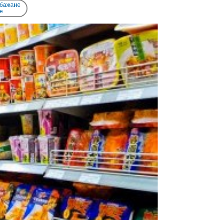
 бажане
e