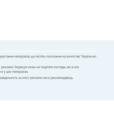
ристання матеріалів, що містять посилання на агентство "Українськi
х реклами. Редакція може не поділяти погляди, які в них
ні у цих матеріалах.
повідальність за зміст реклами несе рекламодавець.