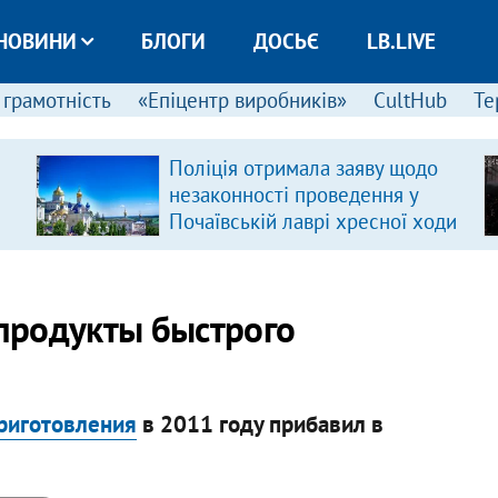
НОВИНИ
БЛОГИ
ДОСЬЄ
LB.LIVE
 грамотність
«Епіцентр виробників»
CultHub
Те
Поліція отримала заяву щодо
незаконності проведення у
Почаївській лаврі хресної ходи
 продукты быстрого
риготовления
в 2011 году прибавил в