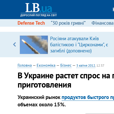
Defense Tech
“30 років гривні”
Фінансова
Росіяни атакували Київ
уп
балістикою і "Цирконами", є
загиблі (доповнено)
ку
Головна
—
Економіка
—
Бізнес
—
3 квітня 2012
, 12:37
В Украине растет спрос на
приготовления
Украинский рынок
продуктов быстрого п
объемах около 15%.