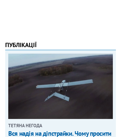
ПУБЛІКАЦІЇ
ТЕТЯНА НЕГОДА
Вся надія на діпстрайки. Чому просити