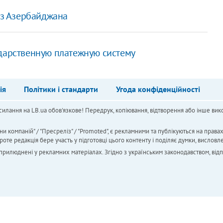
 из Азербайджана
ударственную платежную систему
ія
Політики і стандарти
Угода конфіденційності
силання на LB.ua обов'язкове! Передрук, копіювання, відтворення або інше вико
ни компаній" / "Пресреліз" / "Promoted", є рекламними та публікуються на права
 редакція бере участь у підготовці цього контенту і поділяє думки, висловле
 оприлюднені у рекламних матеріалах. Згідно з українським законодавством, від