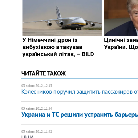
ЧИТАЙТЕ ТАКОЖ
03 квітня 2012, 12:13
Колесников поручил защитить пассажиров 
03 квітня 2012, 11:54
Украина и ТС решили устранить барьеры
03 квітня 2012, 11:42
LB.UA