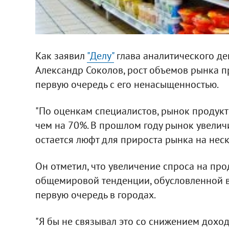
Как заявил
"Делу"
глава аналитического де
Александр Соколов, рост объемов рынка п
первую очередь с его ненасыщенностью.
"По оценкам специалистов, рынок продук
чем на 70%. В прошлом году рынок увелич
остается люфт для прироста рынка на неско
Он отметил, что увеличение спроса на про
общемировой тенденции, обусловленной в 
первую очередь в городах.
"Я бы не связывал это со снижением доход